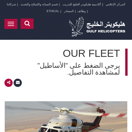
المركز الإعلامي
أكاديمية هليكوبتر الخليج للتدريب
قسم الصيانة والإصلاح والتجديد
شركائنا
وظائف
المصادر
ETHICAL
Toggle
gation
OUR FLEET
يرجى الضغط على "الأساطيل"
لمشاهدة التفاصيل.
الأساطيل