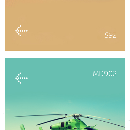
S92
MD902