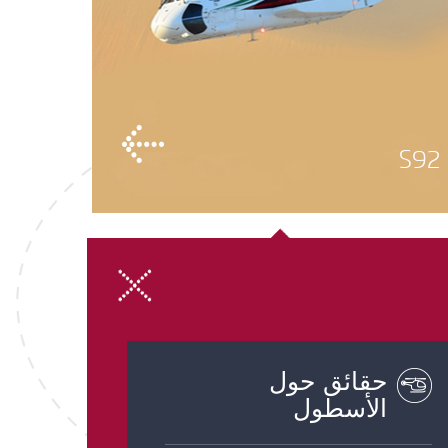
S92
حقائق حول
الأسطول