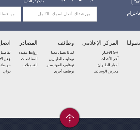
هليكوبتر الخليج
اجرام
طولنا
المركز الإعلامي
وظائف
المصادر
اتصل 
GH الأخبار
لماذا تعمل معنا
روابط مفيدة
تفاصيل 
آخر الأحداث
توظيف الطيارين
المناقصات
جعل ال
أخبار الطيران
توظيف المهندسين
التحميلات
خريطة 
معرض الوسائط
توظيف أخرى
دولي
 الخصوصية
|
شروط الخدمة