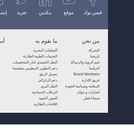
فيس بوك
موقع
ينكدين
تغريد
إنست
من نحن
ما نقوم به
أس
الشركة
العمليات البحرية
تاريخنا
الخدمات الطبية الطارئة
قيم الرؤية والرسالة
النقل التنفيذي كبار الشخصيات
التزامنا
دعم التطوير التنظيمي مخصصا
Board Members
تحميل الرفع
فريق الإدارة
دعم الزلزالي
السلامة وسياسة الجودة
النقل البري
انجازات و جوائز
الرحلات السياحية
سمانا قطر
الصور الجوية
اللافتات الطائرة
© حق النشر 2026 الخليج المروحيات جميع الحقوق محفوظة - GD
سياسة