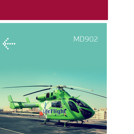
MD902