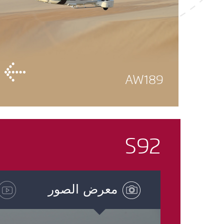
AW189
S92
معرض الصور